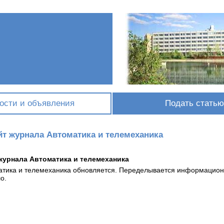
ости и объявления
Подать статью
йт журнала Автоматика и телемеханика
журнала Автоматика и телемеханика
атика и телемеханика обновляется. Переделывается информационна
о.