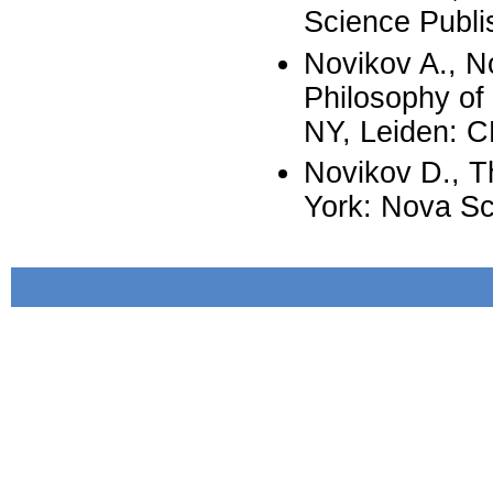
Science Publi
Novikov A., N
Philosophy of
NY, Leiden: C
Novikov D., T
York: Nova Sc