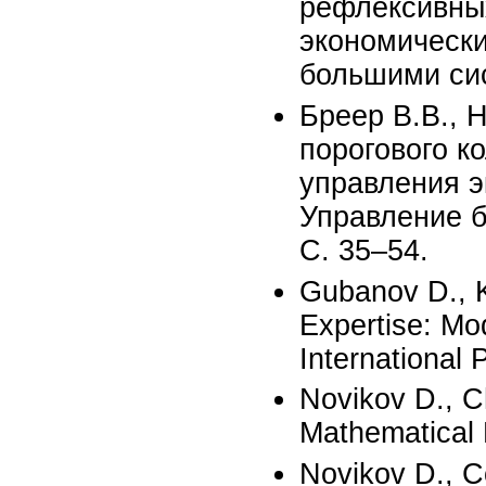
рефлексивных
экономически
большими сис
Бреер В.В., 
порогового к
управления э
Управление б
С. 35–54.
Gubanov D., K
Expertise: Mod
International 
Novikov D., Ch
Mathematical
Novikov D., C